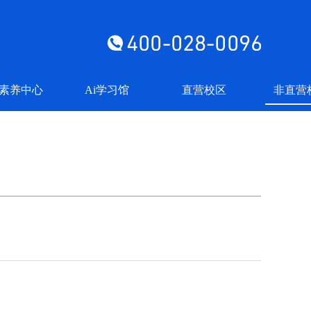
素养中心
Ai学习馆
直营校区
非直营