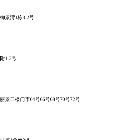
景湾1栋3-2号
1-3号
二楼门市64号66号68号70号72号