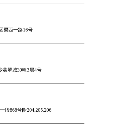
区蜀西一路16号
翡翠城39幢3层4号
68号附204.205.206