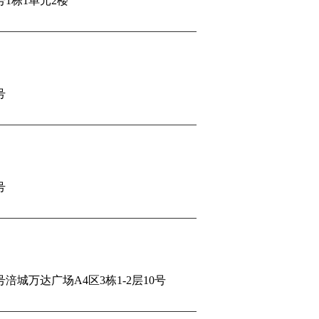
号1栋1单元2楼
号
号
城万达广场A4区3栋1-2层10号