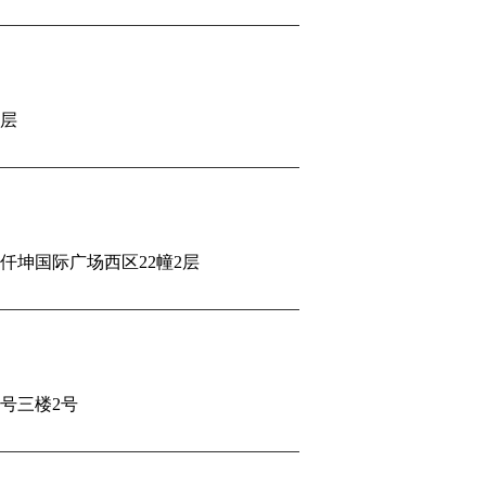
二层
仟坤国际广场西区22幢2层
号三楼2号