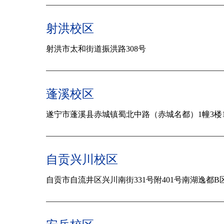
射洪校区
射洪市太和街道振洪路308号
蓬溪校区
遂宁市蓬溪县赤城镇蜀北中路（赤城名都）1幢3楼
自贡兴川校区
自贡市自流井区兴川南街331号附401号南湖逸都B区1