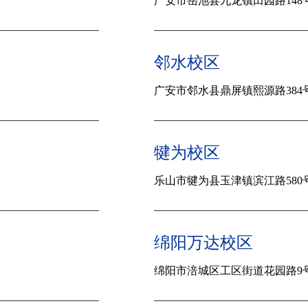
广安市
岳池县九龙镇田园路148
邻水校区
广安市
邻水县鼎屏镇熙源路384
犍为校区
乐山市犍为县玉津镇滨江路580
绵阳万达校区
绵阳市涪城区工区街道花园路9号涪