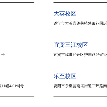
大英校区
遂宁市大英县蓬莱镇蓬莱花园B
宜宾三江校区
1号
宜宾市临港经开区护国路2号白沙
乐至校区
1幢4-01铺号
资阳市
乐至县南塔街道二环路南一段8