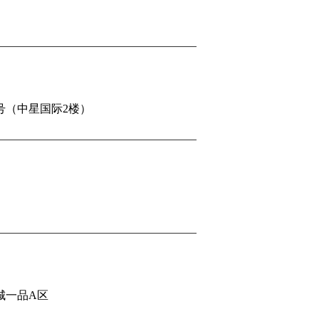
号（中星国际2楼）
城一品A区