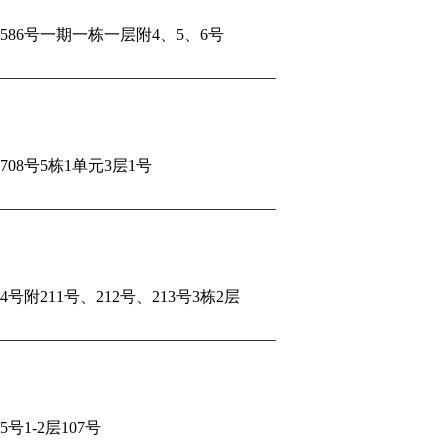
86号一期一栋一层附4、5、6号
8号5栋1单元3层1号
附211号、212号、213号3栋2层
1-2层107号