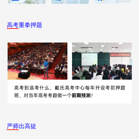
高考
重拳押题
严师
出高徒